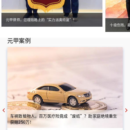
元甲律师，您理赔路上的“实力派奥特曼”！
十级伤残，
元甲案例
车祸致植物人，百万医疗险竟成“废纸”？助家庭绝境重生
获赔250万！