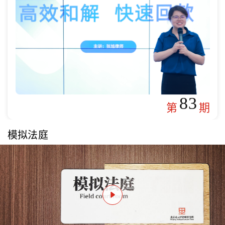
83
第
期
模拟法庭