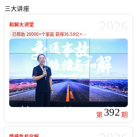
三大讲座
2026
和解大讲堂
已帮助 20000+个家庭 获得36.58亿+赔偿款
392
第
期
情感危机化解