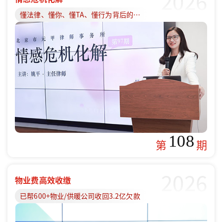
2026
懂法律、懂你、懂TA、懂行为背后的原因
108
第
期
2026
物业费高效收缴
已帮600+物业/供暖公司收回3.2亿欠款