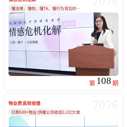
2026
懂法律、懂你、懂TA、懂行为背后的原因
108
第
期
2026
物业费高效收缴
已帮600+物业/供暖公司收回3.2亿欠款