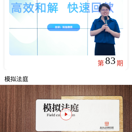
83
第
期
模拟法庭