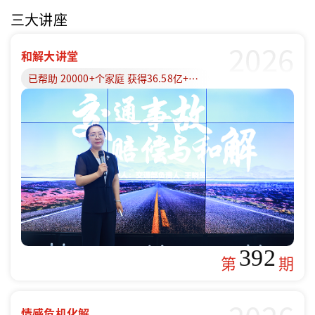
三大讲座
2026
和解大讲堂
已帮助 20000+个家庭 获得36.58亿+赔偿款
392
第
期
情感危机化解