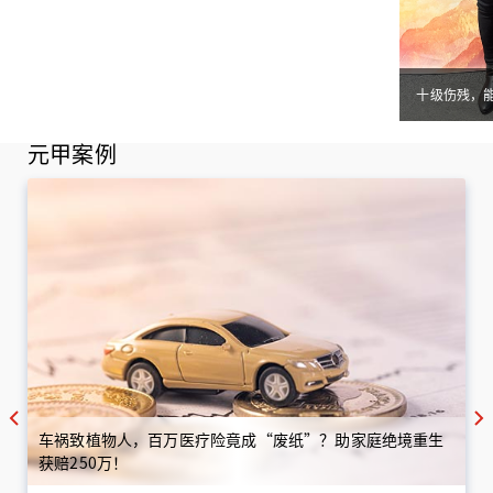
十级伤残，
元甲案例
车祸致植物人，百万医疗险竟成“废纸”？助家庭绝境重生
获赔250万！