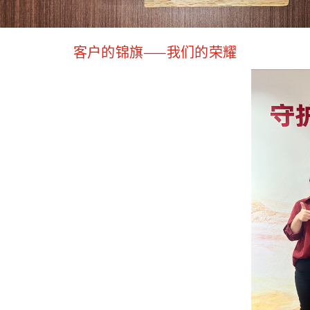
客户的锦旗——我们的荣耀
元甲律师，您理赔路上的“实力派奥特曼”！