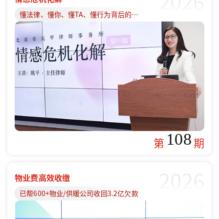
2026
懂法律、懂你、懂TA、懂行为背后的原因
108
第
期
2026
物业费高效收缴
已帮600+物业/供暖公司收回3.2亿欠款