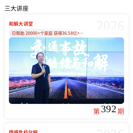
三大讲座
2026
和解大讲堂
已帮助 20000+个家庭 获得36.58亿+赔偿款
392
第
期
情感危机化解