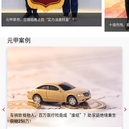
元甲律师，您理赔路上的“实力派奥特曼”！
十级伤残，
元甲案例
车祸致植物人，百万医疗险竟成“废纸”？助家庭绝境重生
获赔250万！