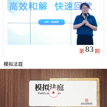
83
第
期
模拟法庭