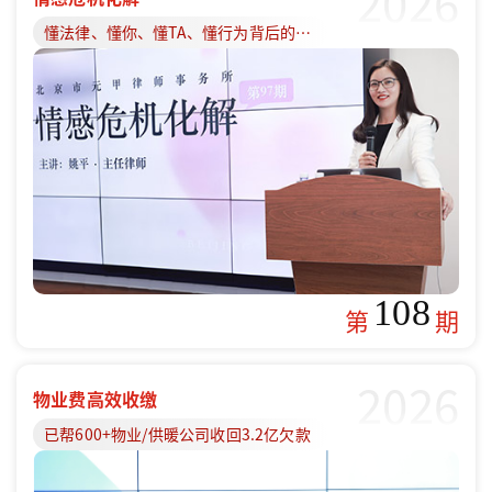
2026
懂法律、懂你、懂TA、懂行为背后的原因
108
第
期
2026
物业费高效收缴
已帮600+物业/供暖公司收回3.2亿欠款