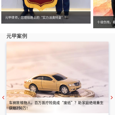
元甲律师，您理赔路上的“实力派奥特曼”！
十级伤残，
元甲案例
车祸致植物人，百万医疗险竟成“废纸”？助家庭绝境重生
获赔250万！