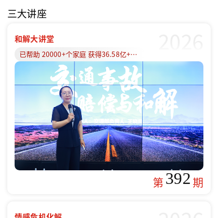
三大讲座
2026
和解大讲堂
已帮助 20000+个家庭 获得36.58亿+赔偿款
392
第
期
情感危机化解