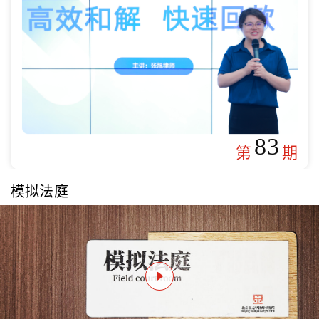
83
第
期
模拟法庭