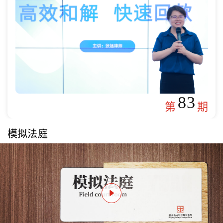
83
第
期
模拟法庭