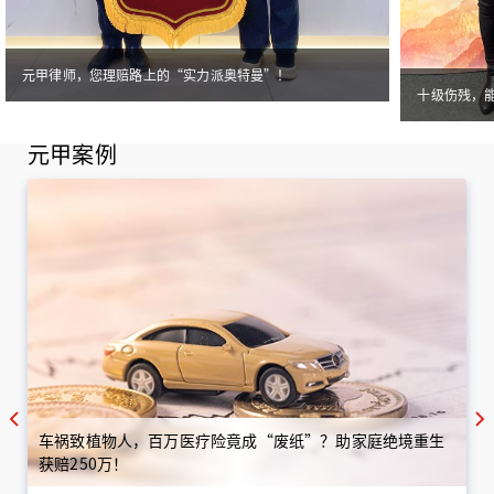
元甲律师，您理赔路上的“实力派奥特曼”！
十级伤残，
元甲案例
车祸致植物人，百万医疗险竟成“废纸”？助家庭绝境重生
获赔250万！