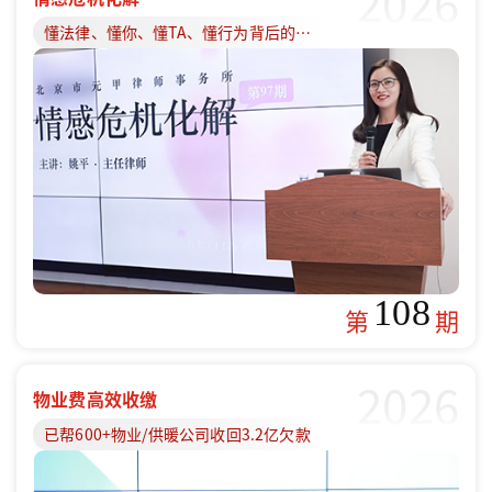
2026
懂法律、懂你、懂TA、懂行为背后的原因
108
第
期
2026
物业费高效收缴
已帮600+物业/供暖公司收回3.2亿欠款