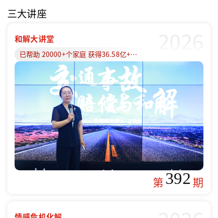
三大讲座
2026
和解大讲堂
已帮助 20000+个家庭 获得36.58亿+赔偿款
392
第
期
情感危机化解