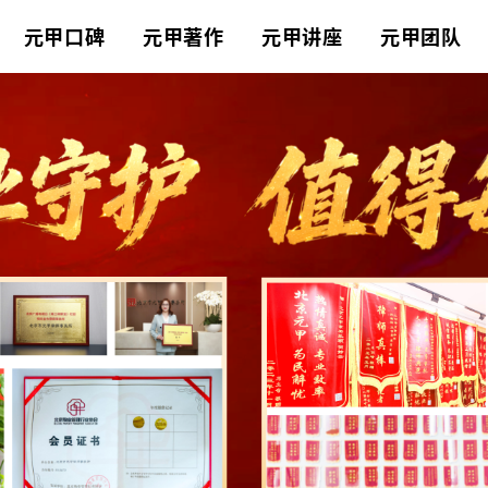
元甲口碑
元甲著作
元甲讲座
元甲团队