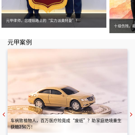
元甲律师，您理赔路上的“实力派奥特曼”！
十级伤残，
元甲案例
车祸致植物人，百万医疗险竟成“废纸”？助家庭绝境重生
获赔250万！