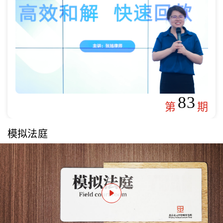
83
第
期
模拟法庭