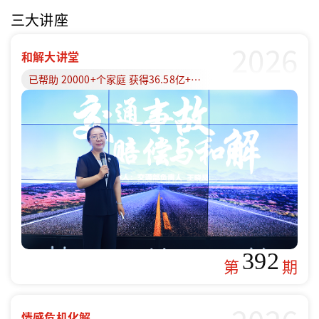
三大讲座
2026
和解大讲堂
已帮助 20000+个家庭 获得36.58亿+赔偿款
392
第
期
情感危机化解