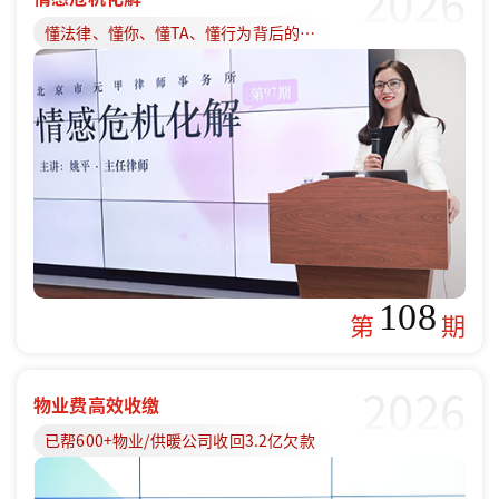
2026
懂法律、懂你、懂TA、懂行为背后的原因
108
第
期
2026
物业费高效收缴
已帮600+物业/供暖公司收回3.2亿欠款