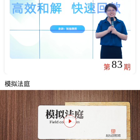
83
第
期
模拟法庭