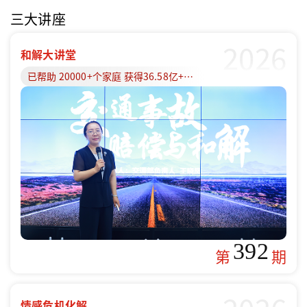
三大讲座
2026
和解大讲堂
已帮助 20000+个家庭 获得36.58亿+赔偿款
392
第
期
情感危机化解