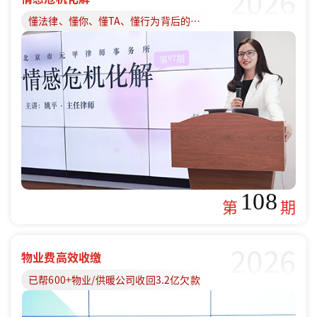
2026
懂法律、懂你、懂TA、懂行为背后的原因
108
第
期
2026
物业费高效收缴
已帮600+物业/供暖公司收回3.2亿欠款