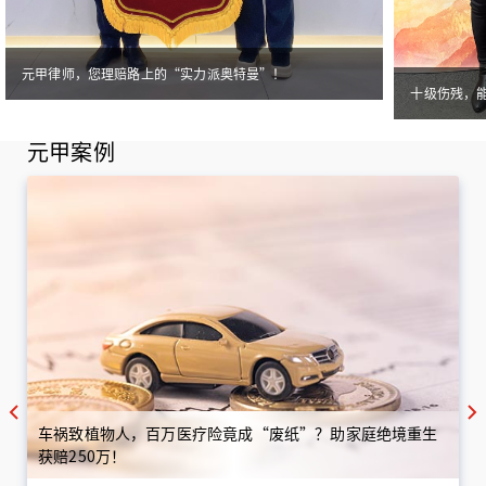
元甲律师，您理赔路上的“实力派奥特曼”！
十级伤残，
元甲案例
车祸致植物人，百万医疗险竟成“废纸”？助家庭绝境重生
获赔250万！