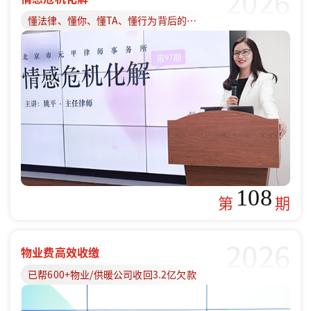
2026
懂法律、懂你、懂TA、懂行为背后的原因
108
第
期
2026
物业费高效收缴
已帮600+物业/供暖公司收回3.2亿欠款