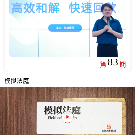
83
第
期
模拟法庭