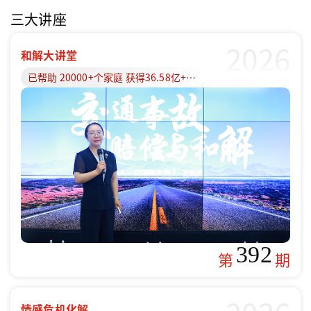
三大讲座
2026
和解大讲堂
已帮助 20000+个家庭 获得36.58亿+赔偿款
392
第
期
情感危机化解