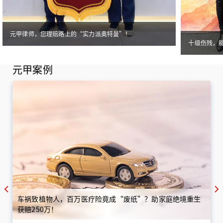
元甲律师，您理赔路上的“实力派奥特曼”！
十级伤残，
元甲案例
车祸致植物人，百万医疗险竟成“废纸”？助家庭绝境重生
获赔250万！