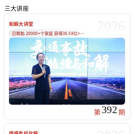
三大讲座
2026
和解大讲堂
已帮助 20000+个家庭 获得36.58亿+赔偿款
392
第
期
情感危机化解