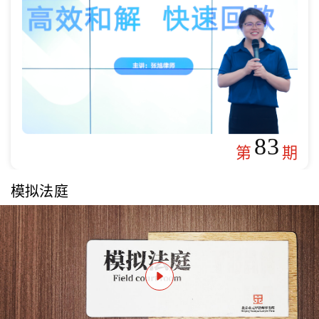
83
第
期
模拟法庭