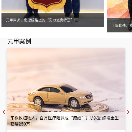
元甲律师，您理赔路上的“实力派奥特曼”！
十级伤残，
元甲案例
车祸致植物人，百万医疗险竟成“废纸”？助家庭绝境重生
获赔250万！