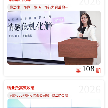
2026
懂法律、懂你、懂TA、懂行为背后的原因
108
第
期
2026
物业费高效收缴
已帮600+物业/供暖公司收回3.2亿欠款