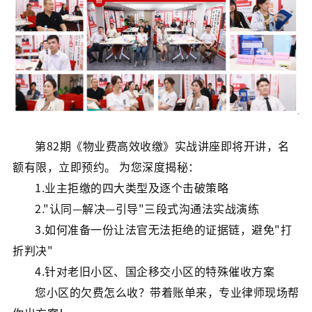
第82期《物业费高效收缴》实战讲座即将开讲，名
额有限，立即预约。 为您深度揭秘：
1.业主拒缴的四大类型及逐个击破策略
2."认同—解决—引导"三段式沟通法实战演练
3.如何准备一份让法官无法拒绝的证据链，避免"打
折判决"
4.针对老旧小区、国企移交小区的特殊催收方案
您小区的欠费怎么收？带着账单来，专业律师现场帮