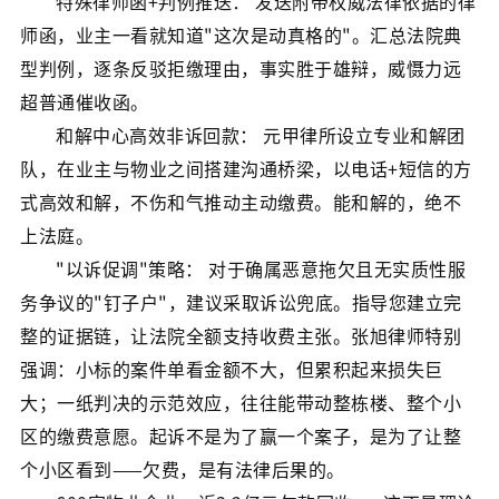
特殊律师函+判例推送： 发送附带权威法律依据的律
师函，业主一看就知道"这次是动真格的"。汇总法院典
型判例，逐条反驳拒缴理由，事实胜于雄辩，威慑力远
超普通催收函。
和解中心高效非诉回款： 元甲律所设立专业和解团
队，在业主与物业之间搭建沟通桥梁，以电话+短信的方
式高效和解，不伤和气推动主动缴费。能和解的，绝不
上法庭。
"以诉促调"策略： 对于确属恶意拖欠且无实质性服
务争议的"钉子户"，建议采取诉讼兜底。指导您建立完
整的证据链，让法院全额支持收费主张。张旭律师特别
强调：小标的案件单看金额不大，但累积起来损失巨
大；一纸判决的示范效应，往往能带动整栋楼、整个小
区的缴费意愿。起诉不是为了赢一个案子，是为了让整
个小区看到——欠费，是有法律后果的。