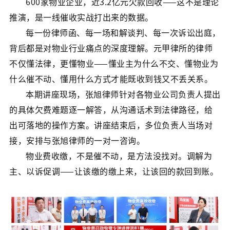
600家物业企业，近3.2亿元欠款回收——这不是理论
推演，是一线催收实战打出来的数据。
每一份律师函、每一场和解谈判、每一次诉讼出庭，
背后都是对物业行业痛点的深度理解。元甲律所的律师
不仅懂法律，更懂物业——懂业主为什么不交、懂物业为
什么催不动、懂用什么方式才能既收到钱又不丢关系。
本期讲座现场，张旭律师针对各物业公司负责人提出
的具体欠费难题逐一解答，从沟通话术到法律路径，给
出可落地的操作方案。讲座结束后，多位负责人当场对
接，安排与张旭律师的一对一咨询。
物业费收缴，不是催不动，是方法没找对。调解为
主、以诉促调——让该缴的缴上来，让该回的款回到账。