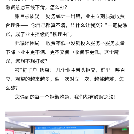
缴费意愿直线下滑，怎么办？
账目被质疑： 财务统计一出错，业主立刻质疑收费
合理性——"你自己都算不清，凭什么让我交？"一笔糊涂
账，成了业主拒缴的"铁理由"。
死循环困局： 收费率低→没钱投入服务→服务质量
下降→业主更不满、更不交费→收费率更低。这个魔
咒，您想不想打破？
被"钉子户"绑架： 几个业主带头拒交，群里一呼百
应，观望的越来越多，催一次对立一次，越催越难，怎
么破？
您遇到的每一个拒缴难题，我们都有破解之法！