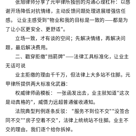
张旭律师分享了元甲律所独创的沟通心理杠杆：以感
谢开场降低对抗情绪，主动反馈问题处理进展增强信任
感。 让业主感受到"物业和我的目标是一致的——都是为
了让小区更安全、更舒适"。
立场一致，才有谈的空间；先解决情绪，再解决问
题，最后解决费用。
二、戳穿拒缴"挡箭牌"——法律工具标准化，让业主
无话可说
业主拒缴的理由千千万，但法律上大多站不住脚。元
甲律所提供两大标准化武器：
权威律师函模板： 一张函发出去，业主就知道"这次
是动真格的"，威慑力远超普通催收通知。
法院典型判例逐条反驳： "服务不到位不交""没签合
同不交""房子空着不交"，法律上统统站不住脚。业主不
交的理由，我们逐个给你拆掉。