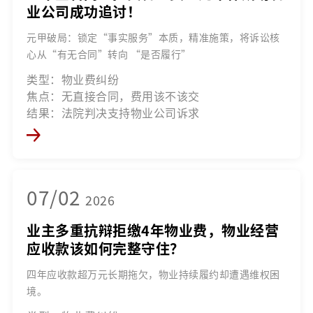
业公司成功追讨！
元甲破局：锁定“事实服务”本质，精准施策，将诉讼核
心从“有无合同”转向 “是否履行”
类型：物业费纠纷
焦点：无直接合同，费用该不该交
结果：法院判决支持物业公司诉求
07/02
2026
业主多重抗辩拒缴4年物业费，物业经营
应收款该如何完整守住？
四年应收款超万元长期拖欠，物业持续履约却遭遇维权困
境。