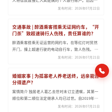
人将借款直接汇入其配偶的个人银行账户。后因未
能按期还款，债权人诉至法院，要求夫妻双方共同
发布时间：2026年07月22日
承担还款责...
交通事故 | 醉酒乘客搭乘无证网约车，“开
门杀”致超速骑行人伤残，责任算谁的？
醉酒乘客搭乘无证运营的网约车，在等红灯时贸然
开门，撞上超速行驶的电动自行车，致人伤残。 一
场事故多方过错交织，伤者的损失该由谁承担？车
发布时间：2026年07月21日
辆投保后改...
婚姻家事 | 为孤寡老人养老送终，远亲能否
分得遗产？
案情简介 独居老人葛乙去世时未订立遗嘱，其第一
顺位和第二顺位法定继承人均已过世。自2019年
起，葛乙的堂弟葛甲夫妇时常上门探望，并在其生
发布时间：2026年07月21日
病时予以...