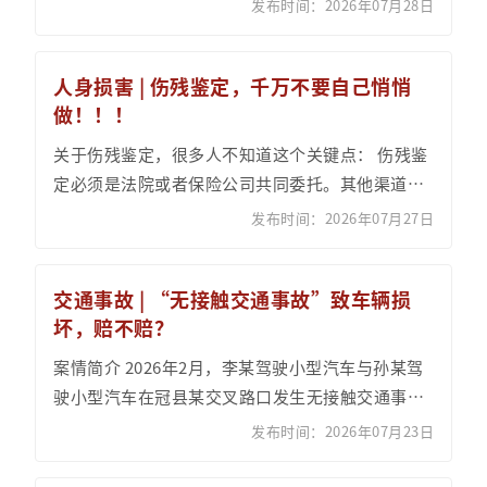
发布时间：2026年07月28日
保险人后，依...
人身损害 | 伤残鉴定，千万不要自己悄悄
做！！！
关于伤残鉴定，很多人不知道这个关键点： 伤残鉴
定必须是法院或者保险公司共同委托。其他渠道的
鉴定报告，一律不认。 自己找机构，自己掏钱做的
发布时间：2026年07月27日
鉴定，不...
交通事故 | “无接触交通事故”致车辆损
坏，赔不赔？
案情简介 2026年2月，李某驾驶小型汽车与孙某驾
驶小型汽车在冠县某交叉路口发生无接触交通事
故。冠县公安局交通管理大队作出《道路交通事故
发布时间：2026年07月23日
认定书》...