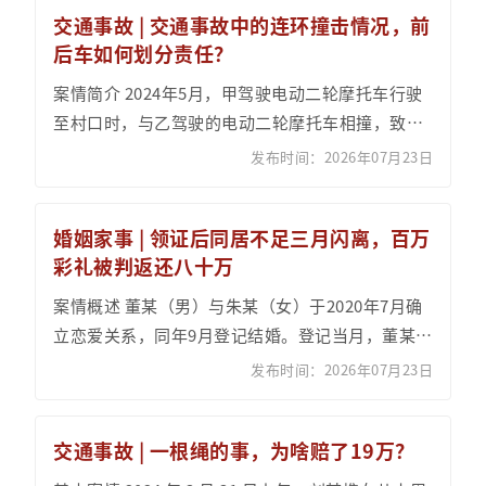
交通事故 | 交通事故中的连环撞击情况，前
后车如何划分责任？
案情简介 2024年5月，甲驾驶电动二轮摩托车行驶
至村口时，与乙驾驶的电动二轮摩托车相撞，致使
甲、乙受伤；随后，丙驾驶轿车途经该村口，与丁
发布时间：2026年07月23日
驾驶的...
婚姻家事 | 领证后同居不足三月闪离，百万
彩礼被判返还八十万
案情概述 董某（男）与朱某（女）于2020年7月确
立恋爱关系，同年9月登记结婚。登记当月，董某向
朱某转账80万元并备注“彩礼”，另转账26万元
发布时间：2026年07月23日
备...
交通事故 | 一根绳的事，为啥赔了19万？