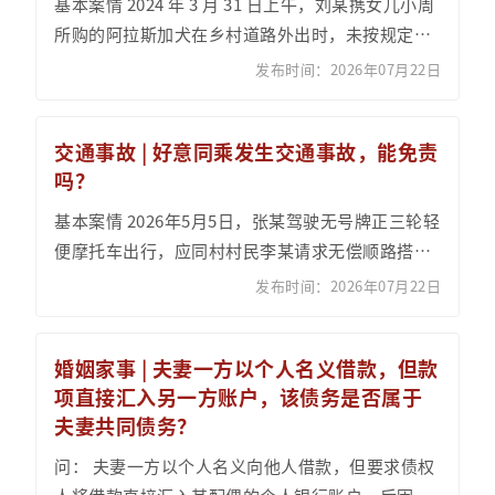
基本案情 2024 年 3 月 31 日上午，刘某携女儿小周
所购的阿拉斯加犬在乡村道路外出时，未按规定为
犬只系牵引绳，任由犬只在道路周边撒欢奔跑...
发布时间：2026年07月22日
交通事故 | 好意同乘发生交通事故，能免责
吗？
基本案情 2026年5月5日，张某驾驶无号牌正三轮轻
便摩托车出行，应同村村民李某请求无偿顺路搭
载。行驶途中，张某超车时遇向某驾车驶来，因操
发布时间：2026年07月22日
作不当...
婚姻家事 | 夫妻一方以个人名义借款，但款
项直接汇入另一方账户，该债务是否属于
夫妻共同债务？
问： 夫妻一方以个人名义向他人借款，但要求债权