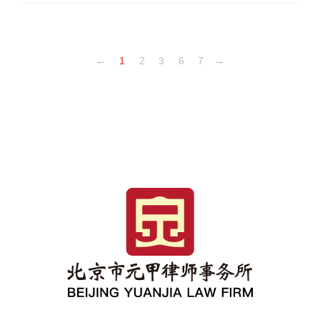
←
1
2
3
6
7
→