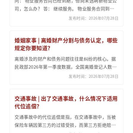
问： 物业服务合同已经到期，但尚未选聘新物业公
司，怎么办？ 答： 继续服务。 物业服务合同到期
前，业主可以决定续聘原来的物业公司，也可以召
发布时间：2026年07月28日
开业主...
婚姻家事 | 离婚财产分割与债务认定，哪些
规定你要知道？
离婚涉及的财产和债务问题往往是纠纷的核心。据
民政部2026年第一季度数据，全国离婚登记人数同
比上升约6.3%，涉及房产、存款和股权分割的争议
发布时间：2026年07月28日
占比...
交通事故 | 出了交通事故，什么情况下适用
代位追偿？
交通事故中的代位追偿是指，在交通事故中，当被
保险车辆因第三方的过错受损，而第三方拒绝赔偿
或无力赔偿时，保险公司根据保险合同先行赔付被