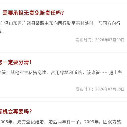
方，需要承担无责免赔责任吗？
通客车沿山东省广饶县某路由东向西行驶至某村处时，与同方向行
..
发布时间：2026年07月09日
，您一定要分清！
谁管；其他业主私搭乱建、占用绿地和道路，该谁管……遇上各
发布时间：2026年07月08日
还有机会再要吗？
005年，双方登记结婚，婚后两年有一子。2009年，因双方感