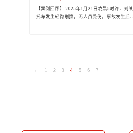
【案例回顾】 2025年1月21日凌晨5时许
托车发生轻微剐撞，无人员受伤。事故发生后..
←
1
2
3
4
5
6
7
→