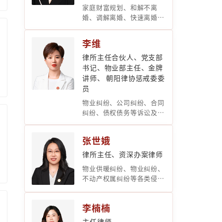
家庭财富规划、和解不离
婚、调解离婚、快速离婚、
诉讼离婚及大额财产分割、
公司股权分割、离婚后财产
李维
纠纷、涉外离婚、遗产继承
纠纷、分家析产纠纷、各种
律所主任合伙人、党支部
家庭矛盾化解、私人法律顾
书记、物业部主任、金牌
问等
讲师、 朝阳律协惩戒委委
员
物业纠纷、公司纠纷、合同
纠纷、债权债务等诉讼及非
诉讼法律服务
张世娥
律所主任、资深办案律师
物业供暖纠纷、物业纠纷、
不动产权属纠纷等各类侵权
纠纷
李楠楠
主任律师