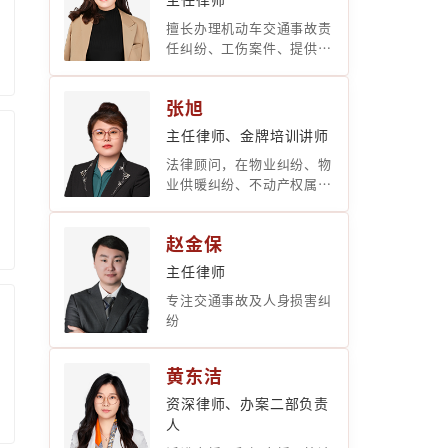
擅长办理机动车交通事故责
任纠纷、工伤案件、提供劳
务者受害责任纠纷、刑事纠
纷等各类民商事案件。尤其
张旭
精通大案要案、疑难复杂案
件的处理
主任律师、金牌培训讲师
法律顾问，在物业纠纷、物
业供暖纠纷、不动产权属纠
纷、侵权纠纷等
赵金保
主任律师
专注交通事故及人身损害纠
纷
黄东洁
资深律师、办案二部负责
人