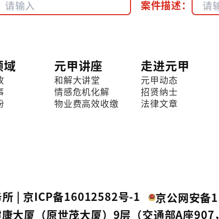
案件描述：
领域
元甲讲座
走进元甲
故
和解大讲堂
元甲动态
事
情感危机化解
招贤纳士
纷
物业费高效收缴
法律文章
所 |
京ICP备16012582号-1
京公网安备11
康大厦（原世茂大厦）9层（交通部A座907