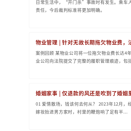
日常生活中，“开门杀”事故时有发生。乘车
责任，今后裁判标准将更加明确。
物业管理 | 针对无故长期拖欠物业费，
案例回顾 某物业公司将一位拖欠物业费长达4
业公司向法院提交了完整的履职管理痕迹，包括：
婚姻家事 | 仅退款的风还是吹到了婚
01 爱情散场，钱该何去何从？ 2023年1
嫁妆抬进男方家时，村里的鞭炮响了足有半...